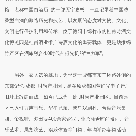
馆，堪称中国白酒历..的一部无字史书，一直记录着中国浓
香型白酒的酿造历史和技艺，以发展的态度对文物、文化、
文明进行保护利用和传承。位于德阳市绵竹市的杜甫诗酒文
化博览园是杜甫酒业推广诗酒文化的重要载体，更是助推绵
竹产区在酒旅融合4.0时代占得先机的“生力军”。
另外一家入选的基地，为坐落于成都市东二环路外侧的
东郊记忆·成都..时尚产业园，是在原成都国营红光电子管厂
旧址上改建而成，如今已成为一处..时尚产业园区。目前园
区已入驻万声音乐、华星兄弟、繁星戏剧村、合纵音乐集
团、帝视特、梦田等400余家企业，业态涵盖时尚设计、音
乐艺术、展览演艺、娱乐体验等门类，年均举办各类活动