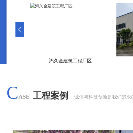
厂区
鸿久厂区图
C
工程案例
ASE
诚信与科技创新是我们追求