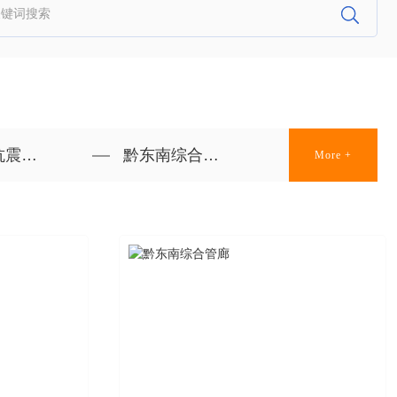
连接件
黔东南综合管廊
More +