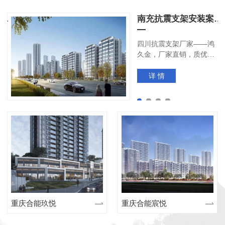
四川香雪细胞生物技术抗震支架安装
南充抗震支架安装案例：春风南序
新
四川抗震支架厂家——鸿
胞
久金，厂家直销，质优价
：
廉
详 情
重庆合能玖悦
重庆合能宸悦