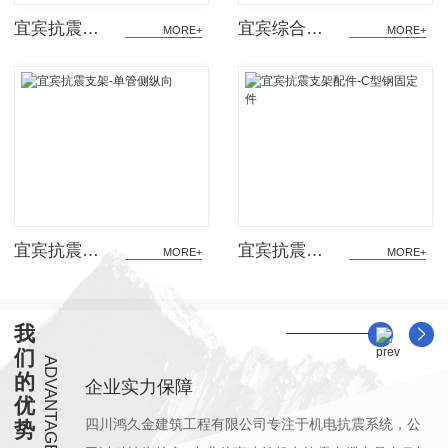
宜宾抗震连接件
宜宾综合管廊
宜宾抗震支架-单管侧纵向
宜宾抗震支架配件-C型钢固定件
我
们
ADVANTAGE
的
企业实力保障
优
站式全流程服
四川鸿久金建筑工程有限公司专注于机电抗震系统，公
公
势