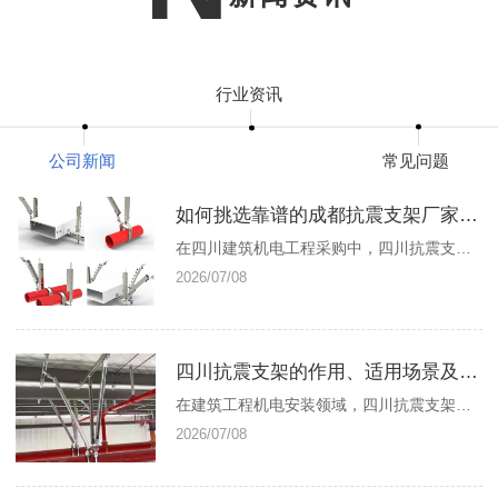
行业资讯
公司新闻
常见问题
如何挑选靠谱的成都抗震支架厂家？四川抗震支架采购避坑指南
在四川建筑机电工程采购中，四川抗震支架的质量直接决定建筑抗震..等级，而厂家的实力直接决定产品品质与工程落地效果。目前四川抗震支架市场品牌繁杂、产品质量参差不齐，不少工程方因盲目采购非标、劣质产品，导致工程验收失败、后期出现..隐患。因此，掌握正确的采购方法，挑选正规成都抗震支架厂家，是四川工程采购的核心重点。首先，采
2026/07/08
四川抗震支架的作用、适用场景及本地选型优势
在建筑工程机电安装领域，四川抗震支架是保障建筑管线..、抵御地震灾害的核心配套构件。四川地处地震多发区域，地质结构复杂，建筑给排水、消防、电气、通风管道在地震震动下易出现位移、脱落、坍塌等风险，而合规安装的抗震支架，能够有效约束管线晃动、分散地震冲击力，更大程度降低地震引发的次生灾害，保障建筑及人员..。如今，四川地区
2026/07/08