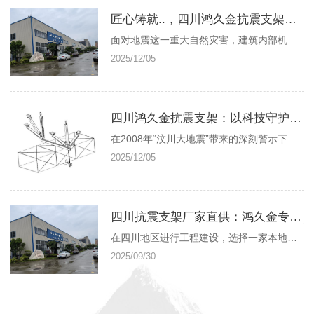
匠心铸就..，四川鸿久金抗震支架厂家带领机电抗震系统技术创新
面对地震这一重大自然灾害，建筑内部机电系统的稳固与否，直接关系到震后生命线的畅通与财产的..。四川鸿久金建筑工程有限公司，一家植根于四川（中国）高新示范区的..企业，长期专注于建筑机电抗震支撑系统的深度研发与产业化，是国内少数具备自主创新、自主配套服务能力并拥有国家....的抗震支撑系统高技术企业。公司的创立与发展，与
2025/12/05
四川鸿久金抗震支架：以科技守护建筑..，专业机电抗震解决方案供应商
在2008年“汶川大地震”带来的深刻警示下，建筑机电系统的抗震..性受到了国家与社会未有的高度重视。四川鸿久金建筑工程有限公司，正是在这样的背景下，于四川（中国）高新示范区应运而生的一家..企业。公司自成立以来，便致力于填补国内在建筑机电抗震领域的空白，专注于机电抗震支撑系统的研发与应用，志在通过科技力量，很大限度地降
2025/12/05
四川抗震支架厂家直供：鸿久金专注品质，提供贴心售后安装服务
在四川地区进行工程建设，选择一家本地的、可靠的抗震支架供应商，不仅能..产品质量，更能享受到及时的技术支持和售后服务。作为扎根四川的专业抗震支架厂家——四川鸿久金建筑工程有限公司，我们以品质和服务赢得市场。为什么选择本地厂家直供？ 响应迅速： 对于现场尺寸变更、补货等紧急需求，本地厂家能快速反应，不耽误工期。 成本优化
2025/09/30