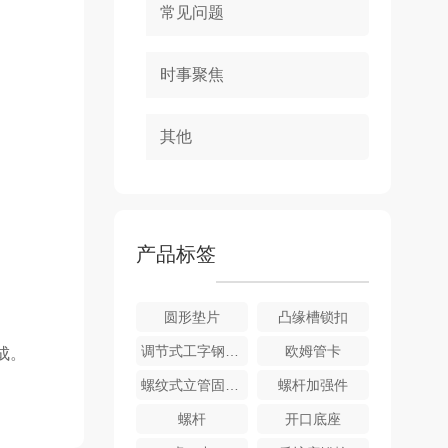
常见问题
时事聚焦
其他
产品标签
圆形垫片
凸缘槽锁扣
调节式工字钢吊架
欧姆管卡
成。
螺纹式立管固定件
螺杆加强件
螺杆
开口底座