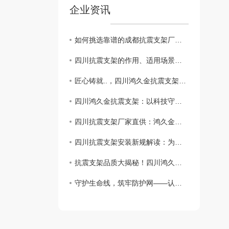
企业资讯
如何挑选靠谱的成都抗震支架厂家？四川抗震支架采购避坑指南
四川抗震支架的作用、适用场景及本地选型优势
匠心铸就..，四川鸿久金抗震支架厂家带领机电抗震系统技术创新
四川鸿久金抗震支架：以科技守护建筑..，专业机电抗震解决方案供应商
四川抗震支架厂家直供：鸿久金专注品质，提供贴心售后安装服务
四川抗震支架安装新规解读：为何建筑机电要安装抗震支架？找鸿久金
抗震支架品质大揭秘！四川鸿久金如何用“硬实力”守护建筑安危？
守护生命线，筑牢防护网——认识抗震支架的重要性与四川鸿久金的专业守护